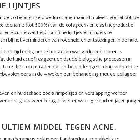
E LIJNTJES
n de zo belangrijke bloedcirculatie maar stimuleert vooral ook de
ijke toename (tot 500%) van de collageen-
en elastineproductie
 en volume wat helpt om fijne lijntjes en rimpels te
m bij het verminderen van roodheid en ontstekingen in de huid.
 heeft tijd nodig om te herstellen wat gedurende jaren is
dat de huid actief reageert en dat de biologische processen in
aten is het aan te raden de lichtbehandelingen in kuurverband te
anbevolen eens in de 4 weken een behandeling met de Collageen
leven en huidschade zoals rimpeltjes en verslapping worden
n verloren glans weer terug. U ziet er weer gezond en jaren jonge
 ULTIEM MIDDEL TEGEN ACNE.
gingstherapie is ook in een handomdraai gemakkelijk te