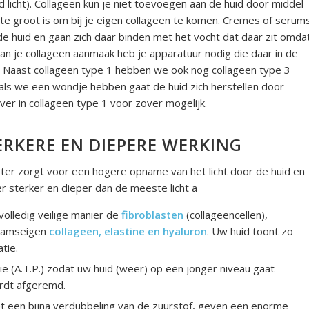
d licht). Collageen kun je niet toevoegen aan de huid door middel
e groot is om bij je eigen collageen te komen. Cremes of serum
e huid en gaan zich daar binden met het vocht dat daar zit omda
van je collageen aanmaak heb je apparatuur nodig die daar in de
t. Naast collageen type 1 hebben we ook nog collageen type 3
 als we een wondje hebben gaat de huid zich herstellen door
ver in collageen type 1 voor zover mogelijk.
ERKERE EN DIEPERE WERKING
ster zorgt voor een hogere opname van het licht door de huid en
r sterker en dieper dan de meeste licht a
volledig veilige manier de
fibroblasten
(collageencellen),
haamseigen
collageen, elastine en hyaluron
. Uw huid toont zo
tie.
ie (A.T.P.) zodat uw huid (weer) op een jonger niveau gaat
ordt afgeremd.
 een bijna verdubbeling van de zuurstof, geven een enorme