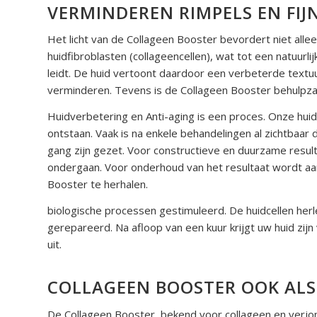
VERMINDEREN RIMPELS EN FIJN
Het licht van de Collageen Booster bevordert niet allee
huidfibroblasten (collageencellen), wat tot een natuurl
leidt. De huid vertoont daardoor een verbeterde textuur
verminderen. Tevens is de Collageen Booster behulpzaa
Huidverbetering en Anti-
aging is een proces. Onze huid
ontstaan. Vaak is na enkele behandelingen al zichtbaar 
gang zijn gezet. Voor constructieve en duurzame result
ondergaan. Voor onderhoud van het resultaat wordt a
Booster te herhalen.
biologische processen gestimuleerd. De huidcellen her
gerepareerd. Na afloop van een kuur krijgt uw huid zij
uit.
COLLAGEEN BOOSTER OOK ALS
De Collageen Booster, bekend voor collageen en verjon