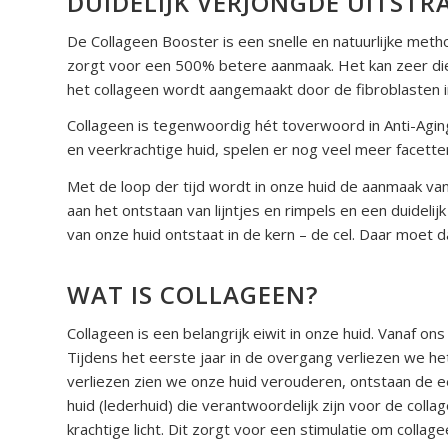
DUIDELIJK VERJONGDE UITSTR
De Collageen Booster is een snelle en natuurlijke meth
zorgt voor een 500% betere aanmaak. Het kan zeer die
het collageen wordt aangemaakt door de fibroblasten in
Collageen is tegenwoordig hét toverwoord in Anti-Aging
en veerkrachtige huid, spelen er nog veel meer facette
Met de loop der tijd wordt in onze huid de aanmaak van
aan het ontstaan van lijntjes en rimpels en een duideli
van onze huid ontstaat in de kern –
de cel. Daar moet d
WAT IS COLLAGEEN?
Collageen is een belangrijk eiwit in onze huid. Vanaf 
Tijdens het eerste jaar in de overgang verliezen we h
verliezen zien we onze huid verouderen, ontstaan de ee
huid (lederhuid) die verantwoordelijk zijn voor de co
krachtige licht. Dit zorgt voor een stimulatie om collag