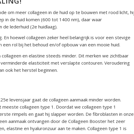
ALING!
ode om meer collageen in de huid op te bouwen met rood licht, hi
p in de huid komen (600 tot 1400 nm), daar waar
 de lederhuid (2e huidlaag).
. En hoewel collageen zeker heel belangrijk is voor een stevige
n een rol bij het behoud en/of opbouw van een mooie huid.
 collageen en elastine steeds minder. Dit merken we zichtbaar
jk verminderde elasticiteit met verslapte contouren. Veroudering
an ook het herstel beginnen.
ons 25e levensjaar gaat de collageen aanmaak minder worden.
et meeste collageen type 1. Doordat we collageen type 1
rste rimpels en gaat hij slapper worden. De fibroblasten in onze
llageen aanmaak ontvangen door de Collageen Booster het zeer
een, elastine en hyaluronzuur aan te maken. Collageen type 1 is