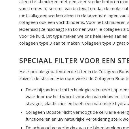
alleen te stimuleren met een zeer sterke lichtbron (roo
van cremes of serums van buitenaf omdat de molecuul t
met collageen werken alleen in de bovenste lagen van d
collageen ook een vochtbinder is. Voor het stimuleren 
lederhuid (2e huidlaag) kan komen waar je collageen zi
voor de huid. Dit type maken we ons hele leven aan en
collageen type 3 aan te maken. Collageen type 3 gaat o
SPECIAAL FILTER VOOR EEN ST
Het speciale gepatenteerde filter in de Collageen Boo
zuivert de stralen. Hierdoor werkt de Collageen Booste
Deze bijzondere lichttechnologie stimuleert op een 
waardoor uw huid wordt voorzien van nieuw en lic
steviger, elastischer en heeft een natuurlijke hydrata
Collageen Booster-licht verhoogt de cellulaire energ
functioneren en uw natuurlijke veroudering sterk w
De achtvoudige verhoging van de bloedsomloop met