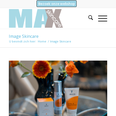
Bezoek onze webshop
Image Skincare
U bevindt zich hier:
Home
/
Image Skincare