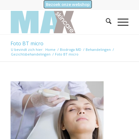
Bezoek onze webshop
Foto BT micro
U bevindt zich hier:
Home
/
Biodroga MD
/
Behandelingen
/
Gezichtsbehandelingen
/
Foto BT micro