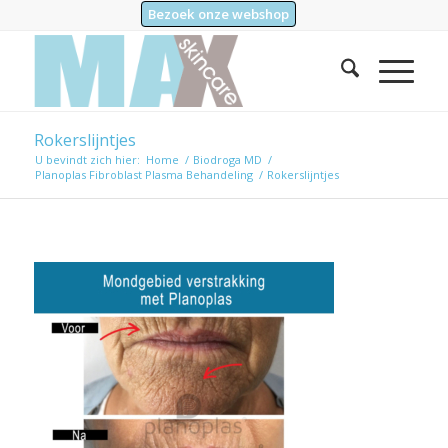
Bezoek onze webshop
Rokerslijntjes
U bevindt zich hier:
Home
/
Biodroga MD
/
Planoplas Fibroblast Plasma Behandeling
/
Rokerslijntjes