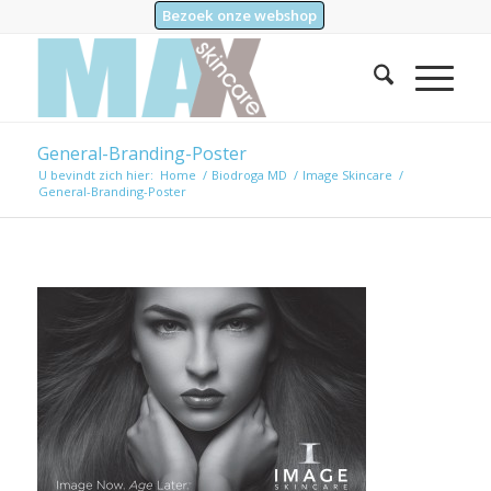
Bezoek onze webshop
General-Branding-Poster
U bevindt zich hier:
Home
/
Biodroga MD
/
Image Skincare
/
General-Branding-Poster