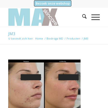
Bezoek onze webshop
JM3
U bevindt zich hier:
Home
/
Biodroga MD
/
Producten
/
JM3