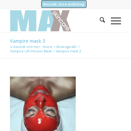
Bezoek onze webshop
Vampire mask 3
U bevindt zich hier:
Home
/
Biodroga MD
/
Vampire Lift Infusion Mask
/
Vampire mask 3